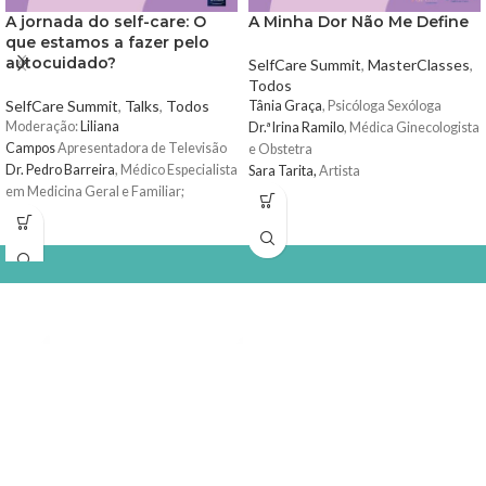
A jornada do self-care: O
A Minha Dor Não Me Define
que estamos a fazer pelo
autocuidado?
SelfCare Summit
,
MasterClasses
,
Todos
SelfCare Summit
,
Talks
,
Todos
Tânia Graça
, Psicóloga Sexóloga
Moderação:
Liliana
Dr.ª Irina Ramilo
, Médica Ginecologista
Campos
Apresentadora de Televisão
e Obstetra
Dr. Pedro Barreira
, Médico Especialista
Sara Tarita,
Artista
em Medicina Geral e Familiar;
Dr. João Vasco Barreira
, Médico
Especialista em Oncologia Médica
Dr.ª Helena Paixão Psicóloga Clínica
,
Especialista em Autocuidado,
Ansiedade e Autoestima
Selfcare is the new healthcare