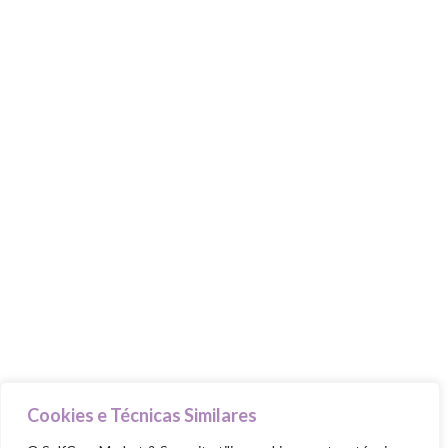
MasterClasses
Food Trucks
Goodie Bag
PILARES
Cuida-te
Ama-te
Nutre-te
Mexe-te
Revigora-te
Respeita-te
Cookies e Técnicas Similares